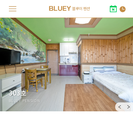
BLUEY
블루이 펜션
101
205
호
호
102
301
호
호
303호
201
302
BLUEY PENSION
호
호
202
303
호
호