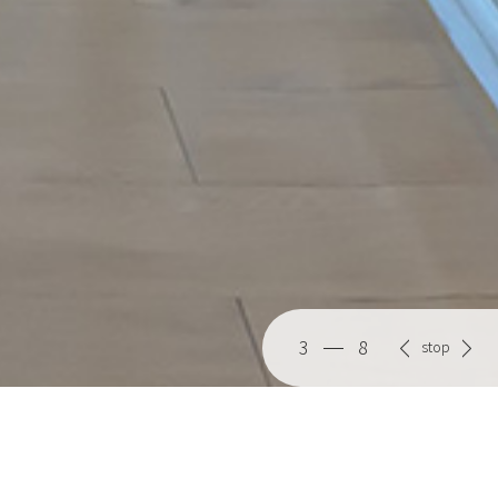
3
8
stop